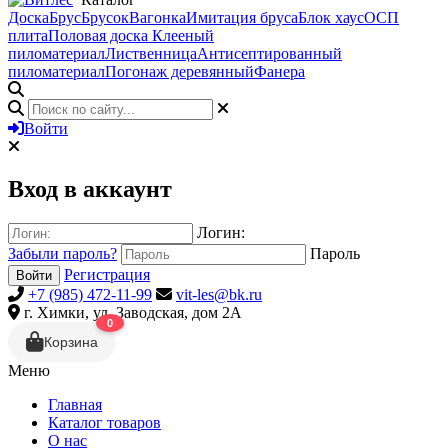
Доска
Брус
Брусок
Вагонка
Имитация бруса
Блок хаус
ОСП
плита
Половая доска
Клееный
пиломатериал
Лиственница
Антисептированный
пиломатериал
Погонаж деревянный
Фанера
Войти
Вход в аккаунт
Логин:
Забыли пароль?
Пароль
Регистрация
Войти
+7 (985) 472-11-99
vit-les@bk.ru
г. Химки, ул. Заводская, дом 2А
0
Корзина
Меню
Главная
Каталог товаров
О нас