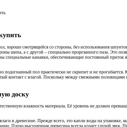
ить
 купить
л, хорошо смотрящийся со стороны, без использования шпунтов
роны шипа, а с другой – специально прорезанного паза. Это по
ны специальные канавки, обеспечивающие постоянный приток в
о подогнанный пол практически не скрипит и не прогибается. 
тый контакт с влагой. Поскольку между смежными половицами не
ную доску
ественную влажность материала. Её уровень не должен превыша
ги в древесине. Прежде всего, это капли воды на упаковке, ма
ванию. Плохо высушенная древесина всегда издает глухой звук.