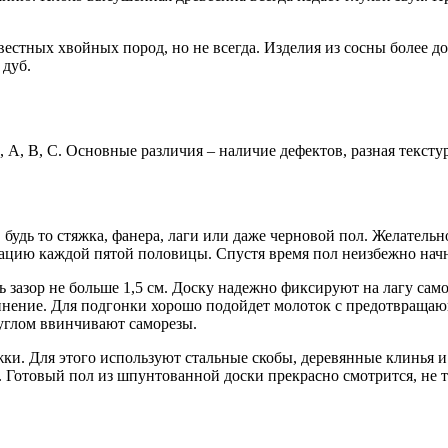
стных хвойных пород, но не всегда. Изделия из сосны более до
 дуб.
, А, В, С. Основные различия – наличие дефектов, разная тексту
удь то стяжка, фанера, лаги или даже черновой пол. Желательн
сацию каждой пятой половицы. Спустя время пол неизбежно начн
 зазор не больше 1,5 см. Доску надежно фиксируют на лагу само
динение. Для подгонки хорошо подойдет молоток с предотвращ
углом ввинчивают саморезы.
ки. Для этого используют стальные скобы, деревянные клинья и
 Готовый пол из шпунтованной доски прекрасно смотрится, не 