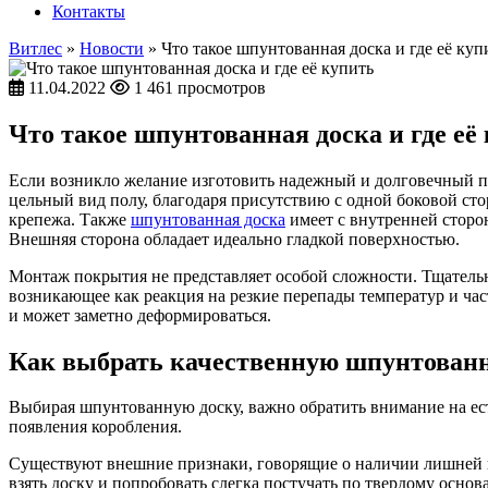
Контакты
Витлес
»
Новости
» Что такое шпунтованная доска и где её куп
11.04.2022
1 461 просмотров
Что такое шпунтованная доска и где её
Если возникло желание изготовить надежный и долговечный по
цельный вид полу, благодаря присутствию с одной боковой сто
крепежа. Также
шпунтованная доска
имеет с внутренней сторо
Внешняя сторона обладает идеально гладкой поверхностью.
Монтаж покрытия не представляет особой сложности. Тщательн
возникающее как реакция на резкие перепады температур и час
и может заметно деформироваться.
Как выбрать качественную шпунтован
Выбирая шпунтованную доску, важно обратить внимание на ест
появления коробления.
Существуют внешние признаки, говорящие о наличии лишней вла
взять доску и попробовать слегка постучать по твердому осно