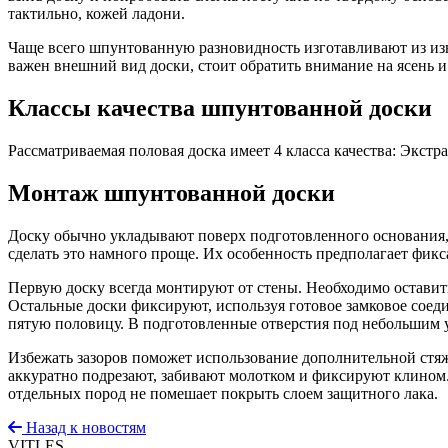
тактильно, кожей ладони.
Чаще всего шпунтованную разновидность изготавливают из изве
важен внешний вид доски, стоит обратить внимание на ясень и
Классы качества шпунтованной доски
Рассматриваемая половая доска имеет 4 класса качества: Экстра
Монтаж шпунтованной доски
Доску обычно укладывают поверх подготовленного основания, б
сделать это намного проще. Их особенность предполагает фик
Первую доску всегда монтируют от стены. Необходимо оставить
Остальные доски фиксируют, используя готовое замковое сое
пятую половицу. В подготовленные отверстия под небольшим 
Избежать зазоров поможет использование дополнительной стяж
аккуратно подрезают, забивают молотком и фиксируют клином.
отдельных пород не помешает покрыть слоем защитного лака.
Назад к новостям
VIT
LES