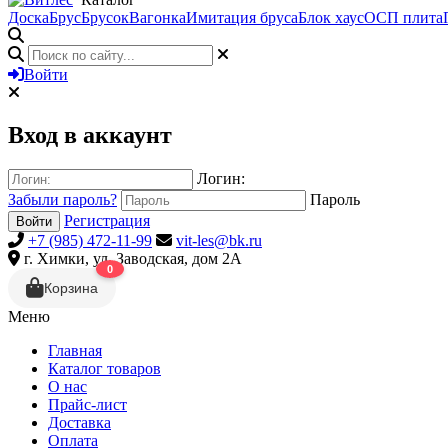
Доска
Брус
Брусок
Вагонка
Имитация бруса
Блок хаус
ОСП плита
Войти
Вход в аккаунт
Логин:
Забыли пароль?
Пароль
Регистрация
Войти
+7 (985) 472-11-99
vit-les@bk.ru
г. Химки, ул. Заводская, дом 2А
0
Корзина
Меню
Главная
Каталог товаров
О нас
Прайс-лист
Доставка
Оплата