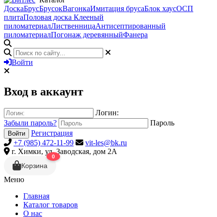
Доска
Брус
Брусок
Вагонка
Имитация бруса
Блок хаус
ОСП
плита
Половая доска
Клееный
пиломатериал
Лиственница
Антисептированный
пиломатериал
Погонаж деревянный
Фанера
Войти
Вход в аккаунт
Логин:
Забыли пароль?
Пароль
Регистрация
Войти
+7 (985) 472-11-99
vit-les@bk.ru
г. Химки, ул. Заводская, дом 2А
0
Корзина
Меню
Главная
Каталог товаров
О нас