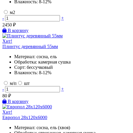
Влажность:
8-12%
м2
-
+
2450
₽
В корзину
Хит!
Плинтус деревянный 55мм
Материал:
сосна, ель
Обработка:
камерная сушка
Сорт:
бессучковый
Влажность:
8-12%
м/п
шт
-
+
80
₽
В корзину
Хит!
Европол 28х120х6000
Материал:
сосна, ель (хвоя)
Обработка:
строганная, камерная сушка