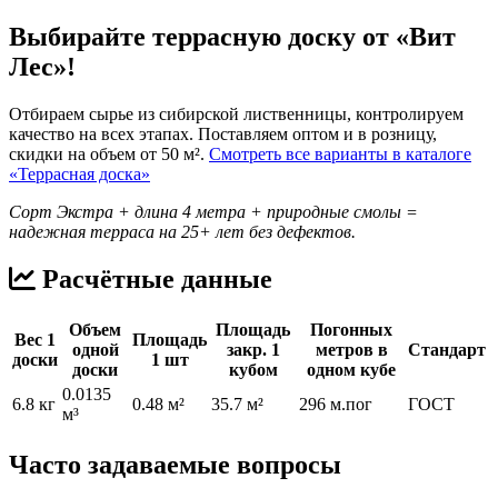
Выбирайте террасную доску от «Вит
Лес»!
Отбираем сырье из сибирской лиственницы, контролируем
качество на всех этапах. Поставляем оптом и в розницу,
скидки на объем от 50 м².
Смотреть все варианты в каталоге
«Террасная доска»
Сорт Экстра + длина 4 метра + природные смолы =
надежная терраса на 25+ лет без дефектов.
Расчётные данные
Объем
Площадь
Погонных
Вес 1
Площадь
одной
закр. 1
метров в
Стандарт
доски
1 шт
доски
кубом
одном кубе
0.0135
6.8 кг
0.48 м²
35.7 м²
296 м.пог
ГОСТ
м³
Часто задаваемые вопросы