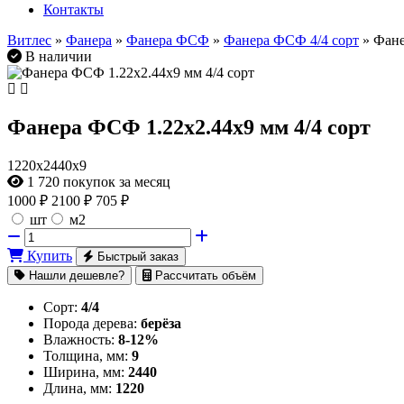
Контакты
Витлес
»
Фанера
»
Фанера ФСФ
»
Фанера ФСФ 4/4 сорт
» Фане
В наличии
Фанера ФСФ 1.22х2.44х9 мм 4/4 сорт
1220х2440х9
1 720
покупок за месяц
1000
₽
2100 ₽
705 ₽
шт
м2
Купить
Быстрый заказ
Нашли дешевле?
Рассчитать объём
Сорт:
4/4
Порода дерева:
берёза
Влажность:
8-12%
Толщина, мм:
9
Ширина, мм:
2440
Длина, мм:
1220