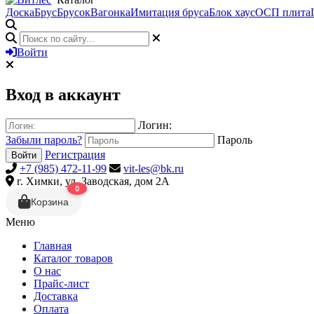
Доска
Брус
Брусок
Вагонка
Имитация бруса
Блок хаус
ОСП плита
Войти
Вход в аккаунт
Логин:
Забыли пароль?
Пароль
Регистрация
Войти
+7 (985) 472-11-99
vit-les@bk.ru
г. Химки, ул. Заводская, дом 2А
0
Корзина
Меню
Главная
Каталог товаров
О нас
Прайс-лист
Доставка
Оплата