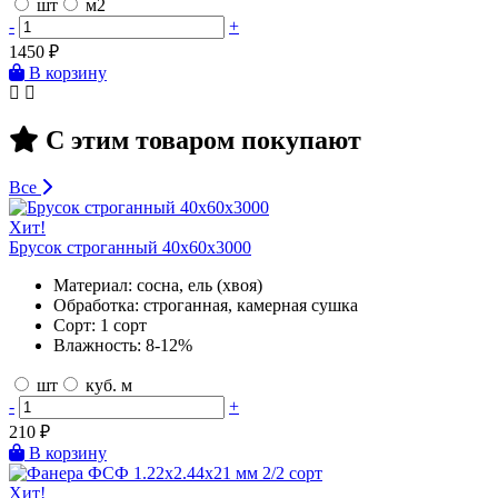
шт
м2
-
+
1450
₽
В корзину
С этим товаром покупают
Все
Хит!
Брусок строганный 40х60х3000
Материал:
сосна, ель (хвоя)
Обработка:
строганная, камерная сушка
Сорт:
1 сорт
Влажность:
8-12%
шт
куб. м
-
+
210
₽
В корзину
Хит!