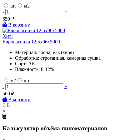
шт
м2
-
+
650
₽
В корзину
Хит!
Евровагонка 12.5х96х5000
Материал:
сосна, ель (хвоя)
Обработка:
строганная, камерная сушка
Сорт:
АБ
Влажность:
8-12%
м2
шт
-
+
500
₽
В корзину
×
Калькулятор объёма пиломатериалов