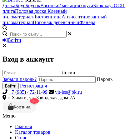
Доска
Брус
Брусок
Вагонка
Имитация бруса
Блок хаус
ОСП
плита
Половая доска
Клееный
пиломатериал
Лиственница
Антисептированный
пиломатериал
Погонаж деревянный
Фанера
Войти
Вход в аккаунт
Логин:
Забыли пароль?
Пароль
Регистрация
Войти
+7 (985) 472-11-99
vit-les@bk.ru
г. Химки, ул. Заводская, дом 2А
0
Корзина
Меню
Главная
Каталог товаров
О нас