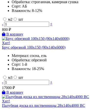
Обработка:
строганная, камерная сушка
Сорт:
АБ
Влажность:
8-12%
м2
шт
-
+
800
₽
В корзину
Хит!
Брус обрезной 100х150 (90х140х6000)
Материал:
сосна, ель
Обработка:
обрезной
Сорт:
1-й
Влажность:
18-25%
м3
шт
-
+
17000
₽
В корзину
Хит!
Палубная доска из лиственницы 28х140х4000 BC