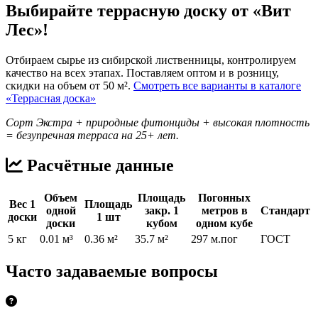
Выбирайте террасную доску от «Вит
Лес»!
Отбираем сырье из сибирской лиственницы, контролируем
качество на всех этапах. Поставляем оптом и в розницу,
скидки на объем от 50 м².
Смотреть все варианты в каталоге
«Террасная доска»
Сорт Экстра + природные фитонциды + высокая плотность
= безупречная терраса на 25+ лет.
Расчётные данные
Объем
Площадь
Погонных
Вес 1
Площадь
одной
закр. 1
метров в
Стандарт
доски
1 шт
доски
кубом
одном кубе
5 кг
0.01 м³
0.36 м²
35.7 м²
297 м.пог
ГОСТ
Часто задаваемые вопросы