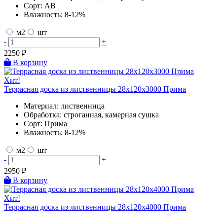
Сорт:
AB
Влажность:
8-12%
м2
шт
-
+
2250
₽
В корзину
Хит!
Террасная доска из лиственницы 28х120х3000 Прима
Материал:
лиственница
Обработка:
строганная, камерная сушка
Сорт:
Прима
Влажность:
8-12%
м2
шт
-
+
2950
₽
В корзину
Хит!
Террасная доска из лиственницы 28х120х4000 Прима