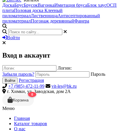
Доска
Брус
Брусок
Вагонка
Имитация бруса
Блок хаус
ОСП
плита
Половая доска
Клееный
пиломатериал
Лиственница
Антисептированный
пиломатериал
Погонаж деревянный
Фанера
Войти
Вход в аккаунт
Логин:
Забыли пароль?
Пароль
Регистрация
Войти
+7 (985) 472-11-99
vit-les@bk.ru
г. Химки, ул. Заводская, дом 2А
0
Корзина
Меню
Главная
Каталог товаров
О нас