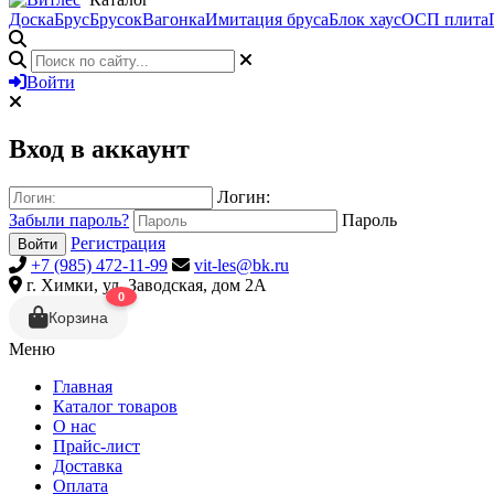
Доска
Брус
Брусок
Вагонка
Имитация бруса
Блок хаус
ОСП плита
Войти
Вход в аккаунт
Логин:
Забыли пароль?
Пароль
Регистрация
Войти
+7 (985) 472-11-99
vit-les@bk.ru
г. Химки, ул. Заводская, дом 2А
0
Корзина
Меню
Главная
Каталог товаров
О нас
Прайс-лист
Доставка
Оплата