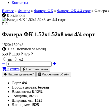
Контакты
Витлес
»
Фанера
»
Фанера ФК
»
Фанера ФК 4/4 сорт
» Фанера Ф
В наличии
Фанера ФК 1.52х1.52х8 мм 4/4 сорт
1520х1520х8
1 731
покупок за месяц
550
₽
1100 ₽
476 ₽
шт
м2
Купить
Быстрый заказ
Нашли дешевле?
Рассчитать объём
Сорт:
4/4
Порода дерева:
берёза
Влажность:
8-12%
Толщина, мм:
8
Ширина, мм:
1525
Длина, мм:
1525