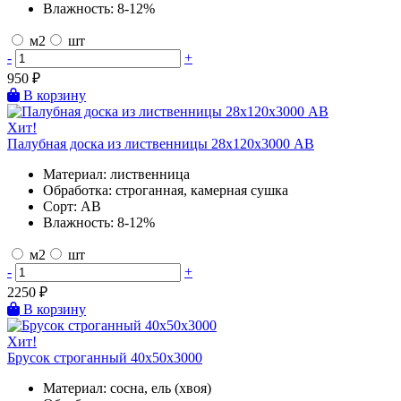
Влажность:
8-12%
м2
шт
-
+
950
₽
В корзину
Хит!
Палубная доска из лиственницы 28х120х3000 AB
Материал:
лиственница
Обработка:
строганная, камерная сушка
Сорт:
AB
Влажность:
8-12%
м2
шт
-
+
2250
₽
В корзину
Хит!
Брусок строганный 40х50х3000
Материал:
сосна, ель (хвоя)