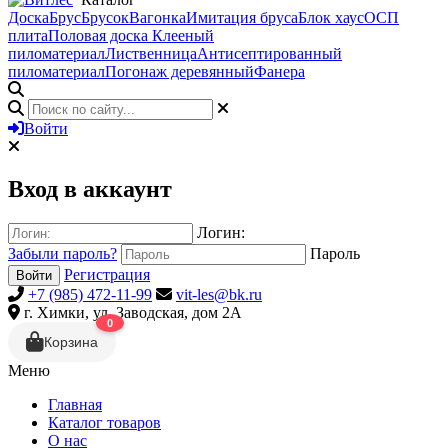
Доска
Брус
Брусок
Вагонка
Имитация бруса
Блок хаус
ОСП
плита
Половая доска
Клееный
пиломатериал
Лиственница
Антисептированный
пиломатериал
Погонаж деревянный
Фанера
Войти
Вход в аккаунт
Логин:
Забыли пароль?
Пароль
Регистрация
Войти
+7 (985) 472-11-99
vit-les@bk.ru
г. Химки, ул. Заводская, дом 2А
0
Корзина
Меню
Главная
Каталог товаров
О нас