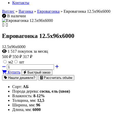
Контакты
Витлес
»
Вагонка
»
Евровагонка
» Евровагонка 12.5х96х6000
В наличии
Евровагонка 12.5х96х6000
12.5х96х6000
1 517
покупок за месяц
500
₽
550 ₽
317 ₽
м2
шт
Купить
Быстрый заказ
Нашли дешевле?
Рассчитать объём
Сорт:
АБ
Порода дерева:
сосна, ель (хвоя)
Влажность:
8-12%
Толщина, мм:
12,5
Ширина, мм:
96
Длина, мм:
6000