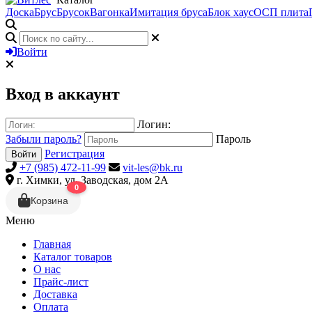
Доска
Брус
Брусок
Вагонка
Имитация бруса
Блок хаус
ОСП плита
Войти
Вход в аккаунт
Логин:
Забыли пароль?
Пароль
Регистрация
Войти
+7 (985) 472-11-99
vit-les@bk.ru
г. Химки, ул. Заводская, дом 2А
0
Корзина
Меню
Главная
Каталог товаров
О нас
Прайс-лист
Доставка
Оплата