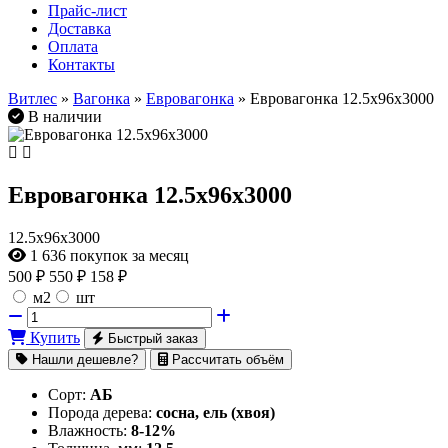
Прайс-лист
Доставка
Оплата
Контакты
Витлес
»
Вагонка
»
Евровагонка
» Евровагонка 12.5х96х3000
В наличии
Евровагонка 12.5х96х3000
12.5х96х3000
1 636
покупок за месяц
500
₽
550 ₽
158 ₽
м2
шт
Купить
Быстрый заказ
Нашли дешевле?
Рассчитать объём
Сорт:
АБ
Порода дерева:
сосна, ель (хвоя)
Влажность:
8-12%