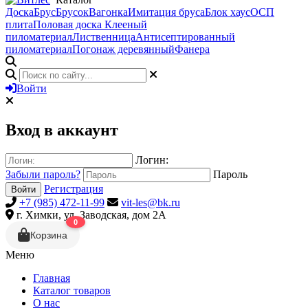
Доска
Брус
Брусок
Вагонка
Имитация бруса
Блок хаус
ОСП
плита
Половая доска
Клееный
пиломатериал
Лиственница
Антисептированный
пиломатериал
Погонаж деревянный
Фанера
Войти
Вход в аккаунт
Логин:
Забыли пароль?
Пароль
Регистрация
Войти
+7 (985) 472-11-99
vit-les@bk.ru
г. Химки, ул. Заводская, дом 2А
0
Корзина
Меню
Главная
Каталог товаров
О нас