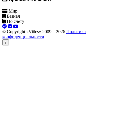
Мир
Безнал
По счёту
© Copyright «Vitles» 2009—
2026
Политика
конфиденциальности
↑