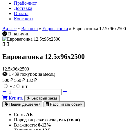
Прайс-лист
Доставка
Оплата
Контакты
Витлес
»
Вагонка
»
Евровагонка
» Евровагонка 12.5х96х2500
В наличии
Евровагонка 12.5х96х2500
12.5х96х2500
1 439
покупок за месяц
500
₽
550 ₽
132 ₽
м2
шт
Купить
Быстрый заказ
Нашли дешевле?
Рассчитать объём
Сорт:
АБ
Порода дерева:
сосна, ель (хвоя)
Влажность:
8-12%