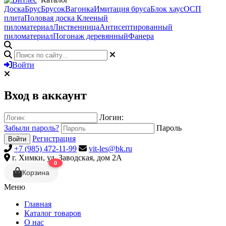
Доска
Брус
Брусок
Вагонка
Имитация бруса
Блок хаус
ОСП
плита
Половая доска
Клееный
пиломатериал
Лиственница
Антисептированный
пиломатериал
Погонаж деревянный
Фанера
Войти
Вход в аккаунт
Логин:
Забыли пароль?
Пароль
Регистрация
Войти
+7 (985) 472-11-99
vit-les@bk.ru
г. Химки, ул. Заводская, дом 2А
0
Корзина
Меню
Главная
Каталог товаров
О нас