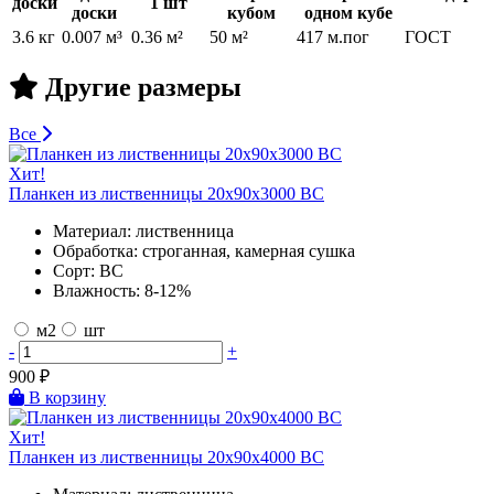
доски
1 шт
доски
кубом
одном кубе
3.6 кг
0.007 м³
0.36 м²
50 м²
417 м.пог
ГОСТ
Другие размеры
Все
Хит!
Планкен из лиственницы 20х90х3000 BC
Материал:
лиственница
Обработка:
строганная, камерная сушка
Сорт:
BC
Влажность:
8-12%
м2
шт
-
+
900
₽
В корзину
Хит!
Планкен из лиственницы 20х90х4000 BC