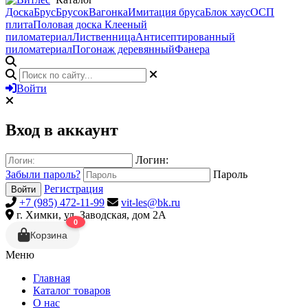
Доска
Брус
Брусок
Вагонка
Имитация бруса
Блок хаус
ОСП
плита
Половая доска
Клееный
пиломатериал
Лиственница
Антисептированный
пиломатериал
Погонаж деревянный
Фанера
Войти
Вход в аккаунт
Логин:
Забыли пароль?
Пароль
Регистрация
Войти
+7 (985) 472-11-99
vit-les@bk.ru
г. Химки, ул. Заводская, дом 2А
0
Корзина
Меню
Главная
Каталог товаров
О нас