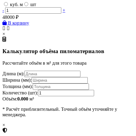
куб. м
шт
-
+
48000
₽
В корзину
×
Калькулятор объёма пиломатериалов
Рассчитайте объём в м³ для этого товара
Длина (м):
Ширина (мм):
Толщина (мм):
Количество (шт):
Объём:
0.000
м³
* Расчёт приблизительный. Точный объём уточняйте у
менеджера.
×