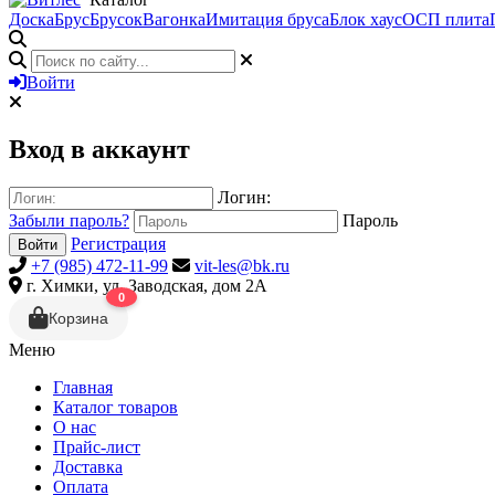
Доска
Брус
Брусок
Вагонка
Имитация бруса
Блок хаус
ОСП плита
Войти
Вход в аккаунт
Логин:
Забыли пароль?
Пароль
Регистрация
Войти
+7 (985) 472-11-99
vit-les@bk.ru
г. Химки, ул. Заводская, дом 2А
0
Корзина
Меню
Главная
Каталог товаров
О нас
Прайс-лист
Доставка
Оплата