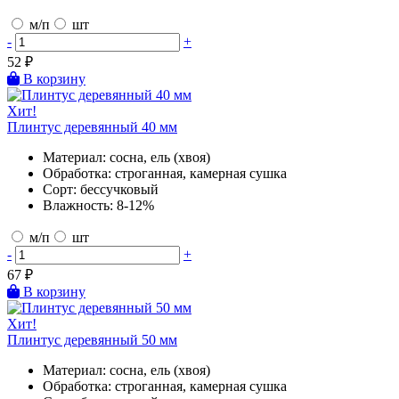
м/п
шт
-
+
52
₽
В корзину
Хит!
Плинтус деревянный 40 мм
Материал:
сосна, ель (хвоя)
Обработка:
строганная, камерная сушка
Сорт:
бессучковый
Влажность:
8-12%
м/п
шт
-
+
67
₽
В корзину
Хит!
Плинтус деревянный 50 мм
Материал:
сосна, ель (хвоя)
Обработка:
строганная, камерная сушка