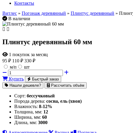
Контакты
Витлес
»
Погонаж деревянный
»
Плинтус деревянный
» Плинт
В наличии
Плинтус деревянный 60 мм
1
покупок за месяц
95
₽
110 ₽
330 ₽
м/п
шт
Купить
Быстрый заказ
Нашли дешевле?
Рассчитать объём
Сорт:
бессучковый
Порода дерева:
сосна, ель (хвоя)
Влажность:
8-12%
Толщина, мм:
12
Ширина, мм:
60
Длина, мм:
3000
Антисептирование
Распил
Погрузка