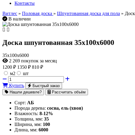
Контакты
Витлес
»
Половая доска
»
Шпунтованная доска для пола
» Доск
В наличии
Доска шпунтованная 35х100х6000
35х100х6000
2 269
покупок за месяц
1200
₽
1350 ₽
810 ₽
м2
шт
Купить
Быстрый заказ
Нашли дешевле?
Рассчитать объём
Сорт:
АБ
Порода дерева:
сосна, ель (хвоя)
Влажность:
8-12%
Толщина, мм:
35
Ширина, мм:
100
Длина, мм:
6000