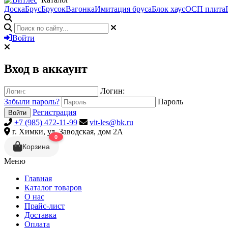
Доска
Брус
Брусок
Вагонка
Имитация бруса
Блок хаус
ОСП плита
Войти
Вход в аккаунт
Логин:
Забыли пароль?
Пароль
Регистрация
Войти
+7 (985) 472-11-99
vit-les@bk.ru
г. Химки, ул. Заводская, дом 2А
0
Корзина
Меню
Главная
Каталог товаров
О нас
Прайс-лист
Доставка
Оплата