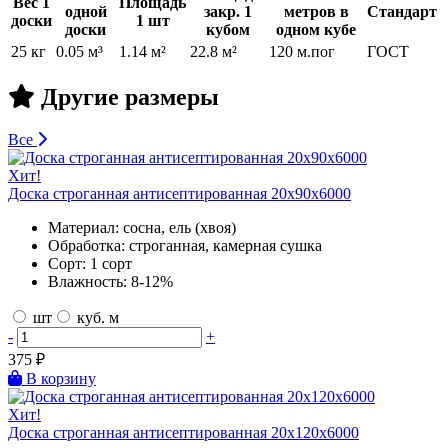
Вес 1
Площадь
одной
закр. 1
метров в
Стандарт
доски
1 шт
доски
кубом
одном кубе
25 кг
0.05 м³
1.14 м²
22.8 м²
120 м.пог
ГОСТ
Другие размеры
Все
Хит!
Доска строганная антисептированная 20х90х6000
Материал:
сосна, ель (хвоя)
Обработка:
строганная, камерная сушка
Сорт:
1 сорт
Влажность:
8-12%
шт
куб. м
-
+
375
₽
В корзину
Хит!
Доска строганная антисептированная 20х120х6000