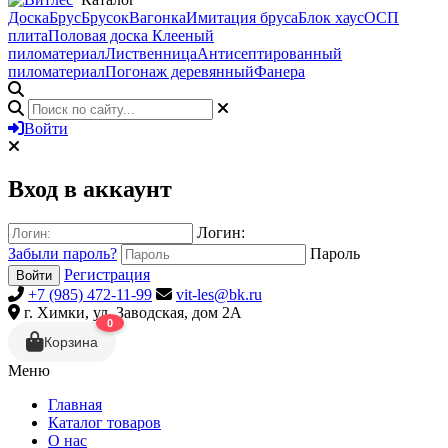
Доска
Брус
Брусок
Вагонка
Имитация бруса
Блок хаус
ОСП
плита
Половая доска
Клееный
пиломатериал
Лиственница
Антисептированный
пиломатериал
Погонаж деревянный
Фанера
Войти
Вход в аккаунт
Логин:
Забыли пароль?
Пароль
Регистрация
Войти
+7 (985) 472-11-99
vit-les@bk.ru
г. Химки, ул. Заводская, дом 2А
0
Корзина
Меню
Главная
Каталог товаров
О нас