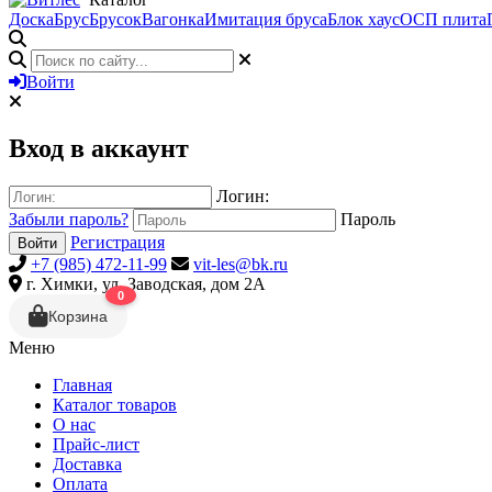
Доска
Брус
Брусок
Вагонка
Имитация бруса
Блок хаус
ОСП плита
Войти
Вход в аккаунт
Логин:
Забыли пароль?
Пароль
Регистрация
Войти
+7 (985) 472-11-99
vit-les@bk.ru
г. Химки, ул. Заводская, дом 2А
0
Корзина
Меню
Главная
Каталог товаров
О нас
Прайс-лист
Доставка
Оплата