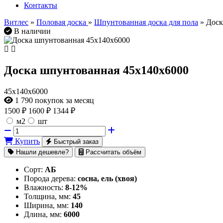
Контакты
Витлес
»
Половая доска
»
Шпунтованная доска для пола
» Доск
В наличии
Доска шпунтованная 45х140х6000
45х140х6000
1 790
покупок за месяц
1500
₽
1600 ₽
1344 ₽
м2
шт
Купить
Быстрый заказ
Нашли дешевле?
Рассчитать объём
Сорт:
АБ
Порода дерева:
сосна, ель (хвоя)
Влажность:
8-12%
Толщина, мм:
45
Ширина, мм:
140
Длина, мм:
6000