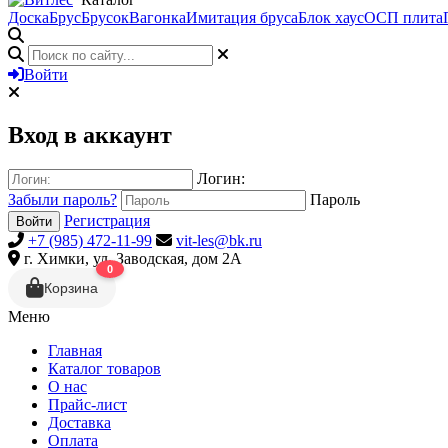
Доска
Брус
Брусок
Вагонка
Имитация бруса
Блок хаус
ОСП плита
Войти
Вход в аккаунт
Логин:
Забыли пароль?
Пароль
Регистрация
Войти
+7 (985) 472-11-99
vit-les@bk.ru
г. Химки, ул. Заводская, дом 2А
0
Корзина
Меню
Главная
Каталог товаров
О нас
Прайс-лист
Доставка
Оплата