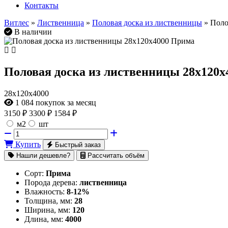
Контакты
Витлес
»
Лиственница
»
Половая доска из лиственницы
» Поло
В наличии
Половая доска из лиственницы 28х120
28х120х4000
1 084
покупок за месяц
3150
₽
3300 ₽
1584 ₽
м2
шт
Купить
Быстрый заказ
Нашли дешевле?
Рассчитать объём
Сорт:
Прима
Порода дерева:
лиственница
Влажность:
8-12%
Толщина, мм:
28
Ширина, мм:
120
Длина, мм:
4000