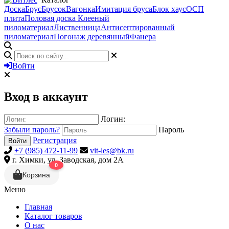
Доска
Брус
Брусок
Вагонка
Имитация бруса
Блок хаус
ОСП
плита
Половая доска
Клееный
пиломатериал
Лиственница
Антисептированный
пиломатериал
Погонаж деревянный
Фанера
Войти
Вход в аккаунт
Логин:
Забыли пароль?
Пароль
Регистрация
Войти
+7 (985) 472-11-99
vit-les@bk.ru
г. Химки, ул. Заводская, дом 2А
0
Корзина
Меню
Главная
Каталог товаров
О нас