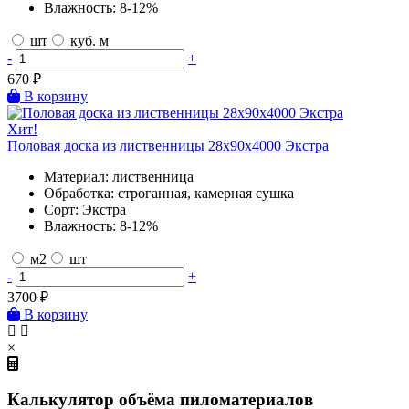
Влажность:
8-12%
шт
куб. м
-
+
670
₽
В корзину
Хит!
Половая доска из лиственницы 28х90х4000 Экстра
Материал:
лиственница
Обработка:
строганная, камерная сушка
Сорт:
Экстра
Влажность:
8-12%
м2
шт
-
+
3700
₽
В корзину
×
Калькулятор объёма пиломатериалов