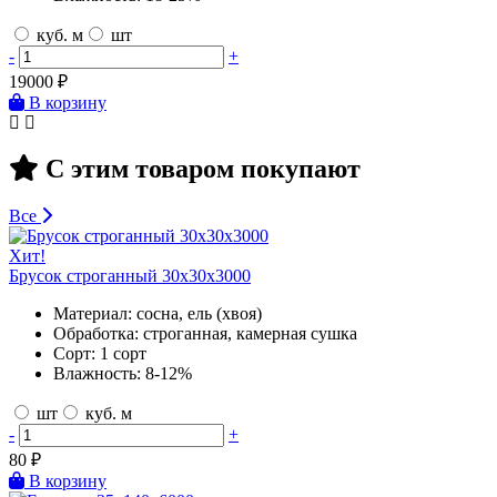
куб. м
шт
-
+
19000
₽
В корзину
С этим товаром покупают
Все
Хит!
Брусок строганный 30х30х3000
Материал:
сосна, ель (хвоя)
Обработка:
строганная, камерная сушка
Сорт:
1 сорт
Влажность:
8-12%
шт
куб. м
-
+
80
₽
В корзину