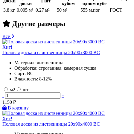
доски
1 шт
доски
кубом
одном кубе
3.8 кг
0.005 м³
0.27 м²
50 м²
555 м.пог
ГОСТ
Другие размеры
Все
Хит!
Половая доска из лиственницы 20х90х3000 BC
Материал:
лиственница
Обработка:
строганная, камерная сушка
Сорт:
BC
Влажность:
8-12%
м2
шт
-
+
1150
₽
В корзину
Хит!
Половая доска из лиственницы 20х90х4000 BC