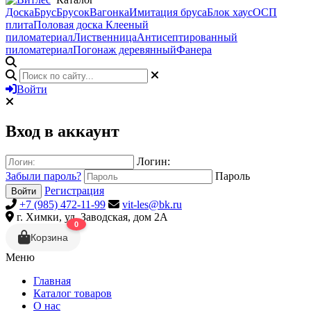
Доска
Брус
Брусок
Вагонка
Имитация бруса
Блок хаус
ОСП
плита
Половая доска
Клееный
пиломатериал
Лиственница
Антисептированный
пиломатериал
Погонаж деревянный
Фанера
Войти
Вход в аккаунт
Логин:
Забыли пароль?
Пароль
Регистрация
Войти
+7 (985) 472-11-99
vit-les@bk.ru
г. Химки, ул. Заводская, дом 2А
0
Корзина
Меню
Главная
Каталог товаров
О нас