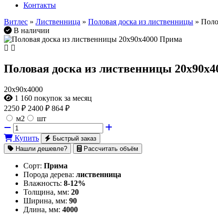
Контакты
Витлес
»
Лиственница
»
Половая доска из лиственницы
» Поло
В наличии
Половая доска из лиственницы 20х90х
20х90х4000
1 160
покупок за месяц
2250
₽
2400 ₽
864 ₽
м2
шт
Купить
Быстрый заказ
Нашли дешевле?
Рассчитать объём
Сорт:
Прима
Порода дерева:
лиственница
Влажность:
8-12%
Толщина, мм:
20
Ширина, мм:
90
Длина, мм:
4000