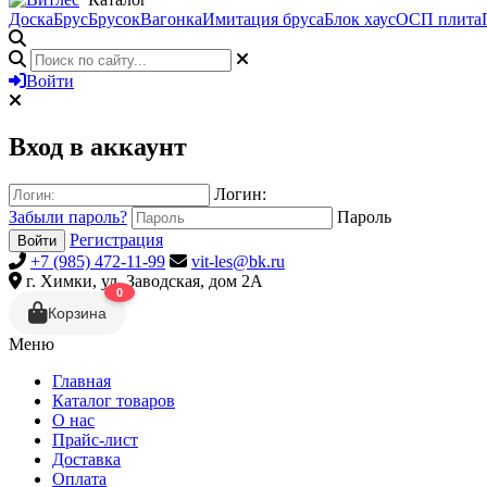
Доска
Брус
Брусок
Вагонка
Имитация бруса
Блок хаус
ОСП плита
Войти
Вход в аккаунт
Логин:
Забыли пароль?
Пароль
Регистрация
Войти
+7 (985) 472-11-99
vit-les@bk.ru
г. Химки, ул. Заводская, дом 2А
0
Корзина
Меню
Главная
Каталог товаров
О нас
Прайс-лист
Доставка
Оплата