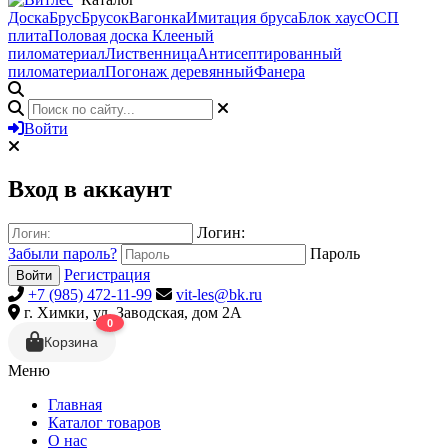
Доска
Брус
Брусок
Вагонка
Имитация бруса
Блок хаус
ОСП
плита
Половая доска
Клееный
пиломатериал
Лиственница
Антисептированный
пиломатериал
Погонаж деревянный
Фанера
Войти
Вход в аккаунт
Логин:
Забыли пароль?
Пароль
Регистрация
Войти
+7 (985) 472-11-99
vit-les@bk.ru
г. Химки, ул. Заводская, дом 2А
0
Корзина
Меню
Главная
Каталог товаров
О нас