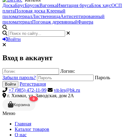
Доска
Брус
Брусок
Вагонка
Имитация бруса
Блок хаус
ОСП
плита
Половая доска
Клееный
пиломатериал
Лиственница
Антисептированный
пиломатериал
Погонаж деревянный
Фанера
Войти
Вход в аккаунт
Логин:
Забыли пароль?
Пароль
Регистрация
Войти
+7 (985) 472-11-99
vit-les@bk.ru
г. Химки, ул. Заводская, дом 2А
0
Корзина
Меню
Главная
Каталог товаров
О нас