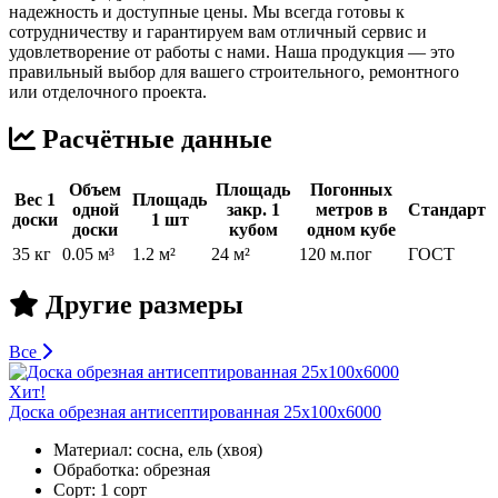
надежность и доступные цены. Мы всегда готовы к
сотрудничеству и гарантируем вам отличный сервис и
удовлетворение от работы с нами. Наша продукция — это
правильный выбор для вашего строительного, ремонтного
или отделочного проекта.
Расчётные данные
Объем
Площадь
Погонных
Вес 1
Площадь
одной
закр. 1
метров в
Стандарт
доски
1 шт
доски
кубом
одном кубе
35 кг
0.05 м³
1.2 м²
24 м²
120 м.пог
ГОСТ
Другие размеры
Все
Хит!
Доска обрезная антисептированная 25х100х6000
Материал:
сосна, ель (хвоя)
Обработка:
обрезная
Сорт:
1 сорт