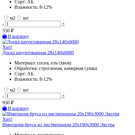
Сорт:
АБ
Влажность:
8-12%
м2
шт
-
+
550
₽
В корзину
Хит!
Доска шпунтованная 28х140х6000
Материал:
сосна, ель (хвоя)
Обработка:
строганная, камерная сушка
Сорт:
АБ
Влажность:
8-12%
м2
шт
-
+
950
₽
В корзину
Хит!
Имитация бруса из лиственницы 20х190х3000 Экстра
Материал:
лиственница