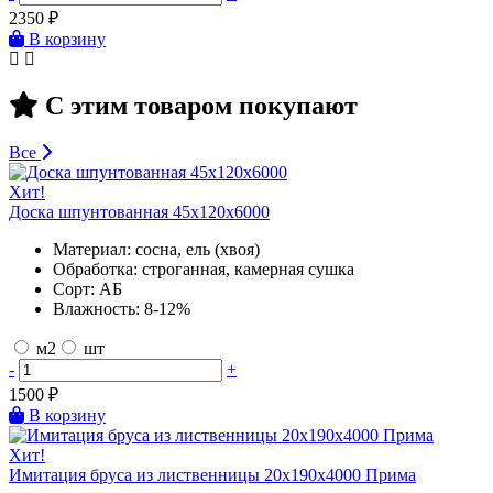
2350
₽
В корзину
С этим товаром покупают
Все
Хит!
Доска шпунтованная 45х120х6000
Материал:
сосна, ель (хвоя)
Обработка:
строганная, камерная сушка
Сорт:
АБ
Влажность:
8-12%
м2
шт
-
+
1500
₽
В корзину
Хит!
Имитация бруса из лиственницы 20х190х4000 Прима