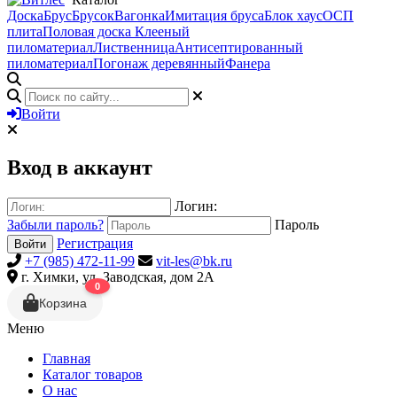
Доска
Брус
Брусок
Вагонка
Имитация бруса
Блок хаус
ОСП
плита
Половая доска
Клееный
пиломатериал
Лиственница
Антисептированный
пиломатериал
Погонаж деревянный
Фанера
Войти
Вход в аккаунт
Логин:
Забыли пароль?
Пароль
Регистрация
Войти
+7 (985) 472-11-99
vit-les@bk.ru
г. Химки, ул. Заводская, дом 2А
0
Корзина
Меню
Главная
Каталог товаров
О нас