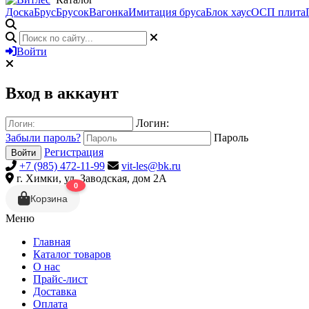
Доска
Брус
Брусок
Вагонка
Имитация бруса
Блок хаус
ОСП плита
Войти
Вход в аккаунт
Логин:
Забыли пароль?
Пароль
Регистрация
Войти
+7 (985) 472-11-99
vit-les@bk.ru
г. Химки, ул. Заводская, дом 2А
0
Корзина
Меню
Главная
Каталог товаров
О нас
Прайс-лист
Доставка
Оплата