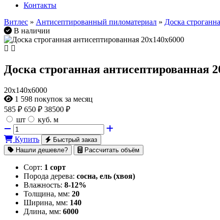
Контакты
Витлес
»
Антисептированный пиломатериал
»
Доска строганн
В наличии
Доска строганная антисептированная 2
20х140х6000
1 598
покупок за месяц
585
₽
650 ₽
38500 ₽
шт
куб. м
Купить
Быстрый заказ
Нашли дешевле?
Рассчитать объём
Сорт:
1 сорт
Порода дерева:
сосна, ель (хвоя)
Влажность:
8-12%
Толщина, мм:
20
Ширина, мм:
140
Длина, мм:
6000