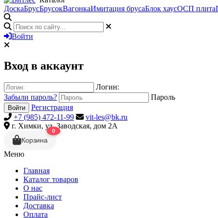
Доска
Брус
Брусок
Вагонка
Имитация бруса
Блок хаус
ОСП плита
Войти
Вход в аккаунт
Логин:
Забыли пароль?
Пароль
Регистрация
Войти
+7 (985) 472-11-99
vit-les@bk.ru
г. Химки, ул. Заводская, дом 2А
0
Корзина
Меню
Главная
Каталог товаров
О нас
Прайс-лист
Доставка
Оплата