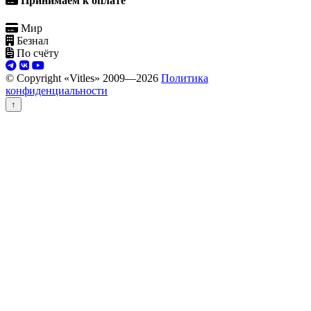
Принимаем к оплате
Мир
Безнал
По счёту
© Copyright «Vitles» 2009—
2026
Политика
конфиденциальности
↑