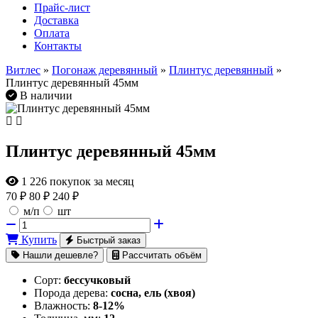
Прайс-лист
Доставка
Оплата
Контакты
Витлес
»
Погонаж деревянный
»
Плинтус деревянный
»
Плинтус деревянный 45мм
В наличии
Плинтус деревянный 45мм
1 226
покупок за месяц
70
₽
80 ₽
240 ₽
м/п
шт
Купить
Быстрый заказ
Нашли дешевле?
Рассчитать объём
Сорт:
бессучковый
Порода дерева:
сосна, ель (хвоя)
Влажность:
8-12%