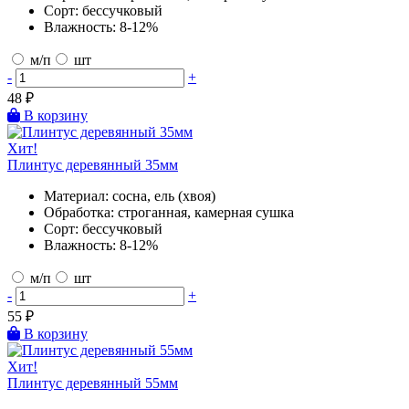
Сорт:
бессучковый
Влажность:
8-12%
м/п
шт
-
+
48
₽
В корзину
Хит!
Плинтус деревянный 35мм
Материал:
сосна, ель (хвоя)
Обработка:
строганная, камерная сушка
Сорт:
бессучковый
Влажность:
8-12%
м/п
шт
-
+
55
₽
В корзину
Хит!
Плинтус деревянный 55мм