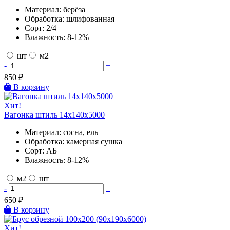
Материал:
берёза
Обработка:
шлифованная
Сорт:
2/4
Влажность:
8-12%
шт
м2
-
+
850
₽
В корзину
Хит!
Вагонка штиль 14х140х5000
Материал:
сосна, ель
Обработка:
камерная сушка
Сорт:
АБ
Влажность:
8-12%
м2
шт
-
+
650
₽
В корзину
Хит!