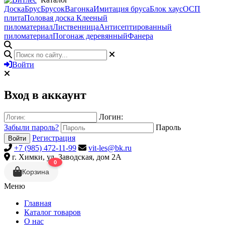
Доска
Брус
Брусок
Вагонка
Имитация бруса
Блок хаус
ОСП
плита
Половая доска
Клееный
пиломатериал
Лиственница
Антисептированный
пиломатериал
Погонаж деревянный
Фанера
Войти
Вход в аккаунт
Логин:
Забыли пароль?
Пароль
Регистрация
Войти
+7 (985) 472-11-99
vit-les@bk.ru
г. Химки, ул. Заводская, дом 2А
0
Корзина
Меню
Главная
Каталог товаров
О нас