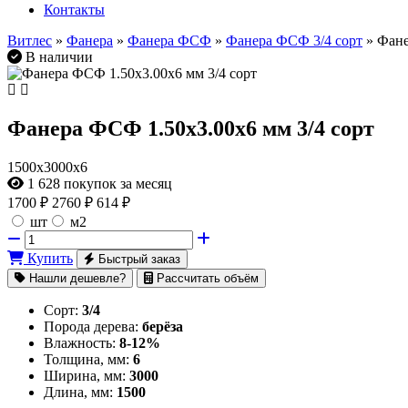
Контакты
Витлес
»
Фанера
»
Фанера ФСФ
»
Фанера ФСФ 3/4 сорт
» Фане
В наличии
Фанера ФСФ 1.50х3.00х6 мм 3/4 сорт
1500х3000х6
1 628
покупок за месяц
1700
₽
2760 ₽
614 ₽
шт
м2
Купить
Быстрый заказ
Нашли дешевле?
Рассчитать объём
Сорт:
3/4
Порода дерева:
берёза
Влажность:
8-12%
Толщина, мм:
6
Ширина, мм:
3000
Длина, мм:
1500