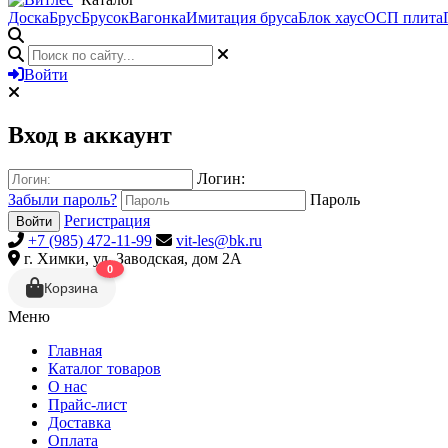
Доска
Брус
Брусок
Вагонка
Имитация бруса
Блок хаус
ОСП плита
Войти
Вход в аккаунт
Логин:
Забыли пароль?
Пароль
Регистрация
Войти
+7 (985) 472-11-99
vit-les@bk.ru
г. Химки, ул. Заводская, дом 2А
0
Корзина
Меню
Главная
Каталог товаров
О нас
Прайс-лист
Доставка
Оплата