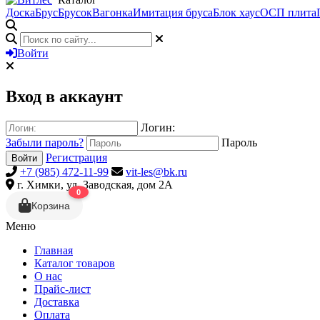
Доска
Брус
Брусок
Вагонка
Имитация бруса
Блок хаус
ОСП плита
Войти
Вход в аккаунт
Логин:
Забыли пароль?
Пароль
Регистрация
Войти
+7 (985) 472-11-99
vit-les@bk.ru
г. Химки, ул. Заводская, дом 2А
0
Корзина
Меню
Главная
Каталог товаров
О нас
Прайс-лист
Доставка
Оплата