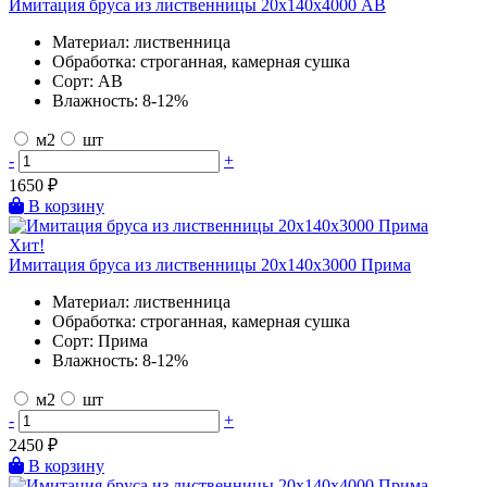
Имитация бруса из лиственницы 20х140х4000 AB
Материал:
лиственница
Обработка:
строганная, камерная сушка
Сорт:
AB
Влажность:
8-12%
м2
шт
-
+
1650
₽
В корзину
Хит!
Имитация бруса из лиственницы 20х140х3000 Прима
Материал:
лиственница
Обработка:
строганная, камерная сушка
Сорт:
Прима
Влажность:
8-12%
м2
шт
-
+
2450
₽
В корзину