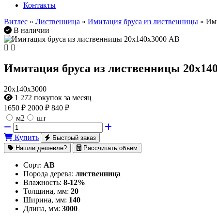
Контакты
Витлес
»
Лиственница
»
Имитация бруса из лиственницы
» Им
В наличии
Имитация бруса из лиственницы 20х14
20х140х3000
1 272
покупок за месяц
1650
₽
2000 ₽
840 ₽
м2
шт
Купить
Быстрый заказ
Нашли дешевле?
Рассчитать объём
Сорт:
AB
Порода дерева:
лиственница
Влажность:
8-12%
Толщина, мм:
20
Ширина, мм:
140
Длина, мм:
3000