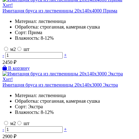
Хит!
Имитация бруса из лиственницы 20х140х4000 Прима
Материал:
лиственница
Обработка:
строганная, камерная сушка
Сорт:
Прима
Влажность:
8-12%
м2
шт
-
+
2450
₽
В корзину
Хит!
Имитация бруса из лиственницы 20х140х3000 Экстра
Материал:
лиственница
Обработка:
строганная, камерная сушка
Сорт:
Экстра
Влажность:
8-12%
м2
шт
-
+
2900
₽