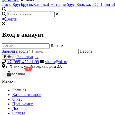
Доска
Брус
Брусок
Вагонка
Имитация бруса
Блок хаус
ОСП плита
Войти
Вход в аккаунт
Логин:
Забыли пароль?
Пароль
Регистрация
Войти
+7 (985) 472-11-99
vit-les@bk.ru
г. Химки, ул. Заводская, дом 2А
0
Корзина
Меню
Главная
Каталог товаров
О нас
Прайс-лист
Доставка
Оплата