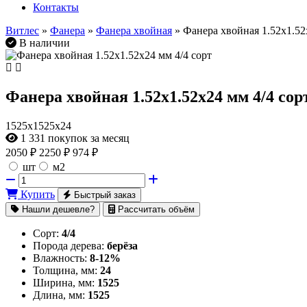
Контакты
Витлес
»
Фанера
»
Фанера хвойная
» Фанера хвойная 1.52х1.52
В наличии
Фанера хвойная 1.52х1.52х24 мм 4/4 сор
1525х1525х24
1 331
покупок за месяц
2050
₽
2250 ₽
974 ₽
шт
м2
Купить
Быстрый заказ
Нашли дешевле?
Рассчитать объём
Сорт:
4/4
Порода дерева:
берёза
Влажность:
8-12%
Толщина, мм:
24
Ширина, мм:
1525
Длина, мм:
1525