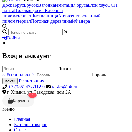
Доска
Брус
Брусок
Вагонка
Имитация бруса
Блок хаус
ОСП
плита
Половая доска
Клееный
пиломатериал
Лиственница
Антисептированный
пиломатериал
Погонаж деревянный
Фанера
Войти
Вход в аккаунт
Логин:
Забыли пароль?
Пароль
Регистрация
Войти
+7 (985) 472-11-99
vit-les@bk.ru
г. Химки, ул. Заводская, дом 2А
0
Корзина
Меню
Главная
Каталог товаров
О нас