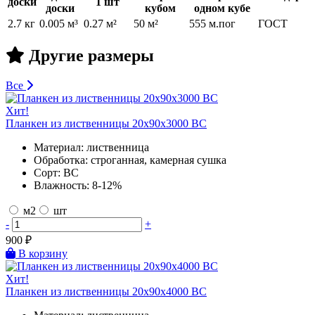
доски
1 шт
доски
кубом
одном кубе
2.7 кг
0.005 м³
0.27 м²
50 м²
555 м.пог
ГОСТ
Другие размеры
Все
Хит!
Планкен из лиственницы 20х90х3000 BC
Материал:
лиственница
Обработка:
строганная, камерная сушка
Сорт:
BC
Влажность:
8-12%
м2
шт
-
+
900
₽
В корзину
Хит!
Планкен из лиственницы 20х90х4000 BC