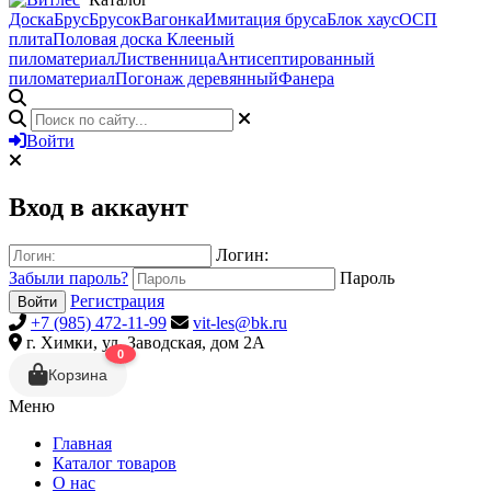
Доска
Брус
Брусок
Вагонка
Имитация бруса
Блок хаус
ОСП
плита
Половая доска
Клееный
пиломатериал
Лиственница
Антисептированный
пиломатериал
Погонаж деревянный
Фанера
Войти
Вход в аккаунт
Логин:
Забыли пароль?
Пароль
Регистрация
Войти
+7 (985) 472-11-99
vit-les@bk.ru
г. Химки, ул. Заводская, дом 2А
0
Корзина
Меню
Главная
Каталог товаров
О нас