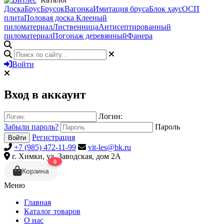
Доска
Брус
Брусок
Вагонка
Имитация бруса
Блок хаус
ОСП
плита
Половая доска
Клееный
пиломатериал
Лиственница
Антисептированный
пиломатериал
Погонаж деревянный
Фанера
Войти
Вход в аккаунт
Логин:
Забыли пароль?
Пароль
Регистрация
Войти
+7 (985) 472-11-99
vit-les@bk.ru
г. Химки, ул. Заводская, дом 2А
0
Корзина
Меню
Главная
Каталог товаров
О нас