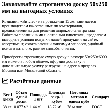
Заказывайте строганную доску 50х250
мм на выгодных условиях
Компания «ВитЛес» на протяжении 15 лет занимается
производством качественных пиломатериалов,
предназначенных для решения широкого спектра задач.
Работаем с розничными и оптовыми клиентами, предлагаем
выгодные условия покупки нашей продукции на сайте:
ассортимент, охватывающий максимум запросов, удобный
поиск в каталоге, разные способы оплаты.
Приобрести строганную сухую доску в размере 50х250х6000
мм можно в любом объеме, оформив доставку и
дополнительную услугу разгрузки на адрес в пределах
Москвы или Московской области.
Расчётные данные
Объем
Площадь
Погонных
Вес 1
Площадь
одной
закр. 1
метров в
Стандарт
доски
1 шт
доски
кубом
одном кубе
38 кг
0.077 м³
1.44 м²
18.72 м²
78 м.пог
ГОСТ