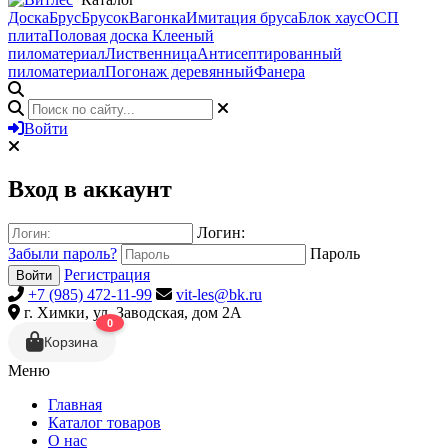
Доска
Брус
Брусок
Вагонка
Имитация бруса
Блок хаус
ОСП
плита
Половая доска
Клееный
пиломатериал
Лиственница
Антисептированный
пиломатериал
Погонаж деревянный
Фанера
Войти
Вход в аккаунт
Логин:
Забыли пароль?
Пароль
Регистрация
Войти
+7 (985) 472-11-99
vit-les@bk.ru
г. Химки, ул. Заводская, дом 2А
0
Корзина
Меню
Главная
Каталог товаров
О нас