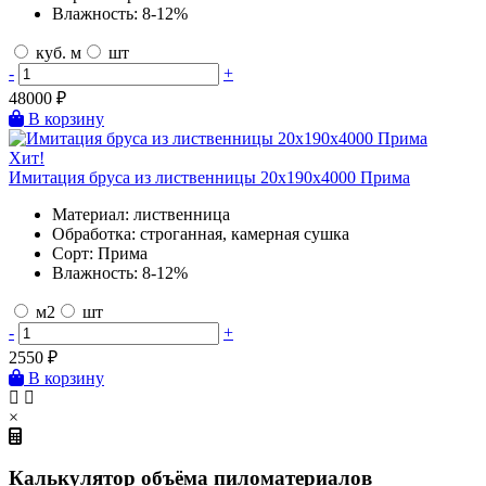
Влажность:
8-12%
куб. м
шт
-
+
48000
₽
В корзину
Хит!
Имитация бруса из лиственницы 20х190х4000 Прима
Материал:
лиственница
Обработка:
строганная, камерная сушка
Сорт:
Прима
Влажность:
8-12%
м2
шт
-
+
2550
₽
В корзину
×
Калькулятор объёма пиломатериалов