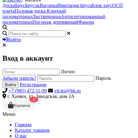
Доска
Брус
Брусок
Вагонка
Имитация бруса
Блок хаус
ОСП
плита
Половая доска
Клееный
пиломатериал
Лиственница
Антисептированный
пиломатериал
Погонаж деревянный
Фанера
Войти
Вход в аккаунт
Логин:
Забыли пароль?
Пароль
Регистрация
Войти
+7 (985) 472-11-99
vit-les@bk.ru
г. Химки, ул. Заводская, дом 2А
0
Корзина
Меню
Главная
Каталог товаров
О нас