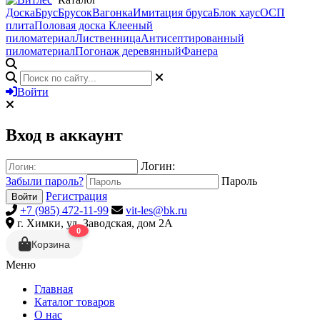
Доска
Брус
Брусок
Вагонка
Имитация бруса
Блок хаус
ОСП
плита
Половая доска
Клееный
пиломатериал
Лиственница
Антисептированный
пиломатериал
Погонаж деревянный
Фанера
Войти
Вход в аккаунт
Логин:
Забыли пароль?
Пароль
Регистрация
Войти
+7 (985) 472-11-99
vit-les@bk.ru
г. Химки, ул. Заводская, дом 2А
0
Корзина
Меню
Главная
Каталог товаров
О нас