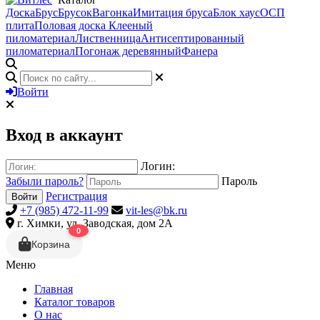
Доска
Брус
Брусок
Вагонка
Имитация бруса
Блок хаус
ОСП
плита
Половая доска
Клееный
пиломатериал
Лиственница
Антисептированный
пиломатериал
Погонаж деревянный
Фанера
Войти
Вход в аккаунт
Логин:
Забыли пароль?
Пароль
Регистрация
Войти
+7 (985) 472-11-99
vit-les@bk.ru
г. Химки, ул. Заводская, дом 2А
0
Корзина
Меню
Главная
Каталог товаров
О нас