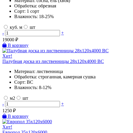
Материал:
сосна, ель (хвоя)
Обработка:
обрезная
Сорт:
1 сорт
Влажность:
18-25%
куб. м
шт
-
+
19000
₽
В корзину
Хит!
Палубная доска из лиственницы 28х120х4000 BC
Материал:
лиственница
Обработка:
строганная, камерная сушка
Сорт:
BC
Влажность:
8-12%
м2
шт
-
+
1250
₽
В корзину
Хит!
Европол 35х120х6000