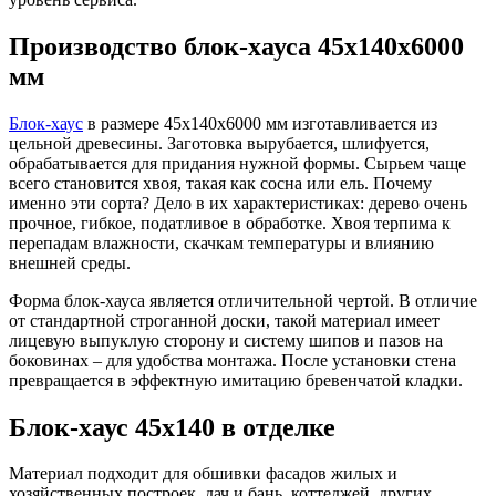
Производство блок-хауса 45х140х6000
мм
Блок-хаус
в размере 45х140х6000 мм изготавливается из
цельной древесины. Заготовка вырубается, шлифуется,
обрабатывается для придания нужной формы. Сырьем чаще
всего становится хвоя, такая как сосна или ель. Почему
именно эти сорта? Дело в их характеристиках: дерево очень
прочное, гибкое, податливое в обработке. Хвоя терпима к
перепадам влажности, скачкам температуры и влиянию
внешней среды.
Форма блок-хауса является отличительной чертой. В отличие
от стандартной строганной доски, такой материал имеет
лицевую выпуклую сторону и систему шипов и пазов на
боковинах – для удобства монтажа. После установки стена
превращается в эффектную имитацию бревенчатой кладки.
Блок-хаус 45х140 в отделке
Материал подходит для обшивки фасадов жилых и
хозяйственных построек, дач и бань, коттеджей, других