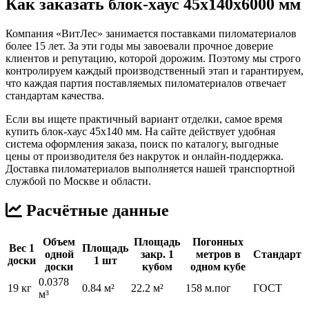
Как заказать блок-хаус 45х140х6000 мм
Компания «ВитЛес» занимается поставками пиломатериалов
более 15 лет. За эти годы мы завоевали прочное доверие
клиентов и репутацию, которой дорожим. Поэтому мы строго
контролируем каждый производственный этап и гарантируем,
что каждая партия поставляемых пиломатериалов отвечает
стандартам качества.
Если вы ищете практичный вариант отделки, самое время
купить блок-хаус 45х140 мм. На сайте действует удобная
система оформления заказа, поиск по каталогу, выгодные
цены от производителя без накруток и онлайн-поддержка.
Доставка пиломатериалов выполняется нашей транспортной
службой по Москве и области.
Расчётные данные
Объем
Площадь
Погонных
Вес 1
Площадь
одной
закр. 1
метров в
Стандарт
доски
1 шт
доски
кубом
одном кубе
0.0378
19 кг
0.84 м²
22.2 м²
158 м.пог
ГОСТ
м³