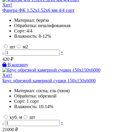
Хит!
Фанера ФК 1.52х1.52х6 мм 4/4 сорт
Материал:
берёза
Обработка:
нешлифованная
Сорт:
4/4
Влажность:
8-12%
шт
м2
-
+
420
₽
В корзину
Хит!
Брус обрезной камерной сушки 150х150х6000
Материал:
сосна, ель (хвоя)
Обработка:
обрезной
Сорт:
1 сорт
Влажность:
10-14%
куб. м
шт
-
+
21000
₽