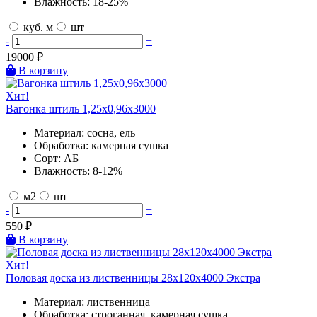
Влажность:
18-25%
куб. м
шт
-
+
19000
₽
В корзину
Хит!
Вагонка штиль 1,25х0,96х3000
Материал:
сосна, ель
Обработка:
камерная сушка
Сорт:
АБ
Влажность:
8-12%
м2
шт
-
+
550
₽
В корзину
Хит!
Половая доска из лиственницы 28х120х4000 Экстра
Материал:
лиственница
Обработка:
строганная, камерная сушка