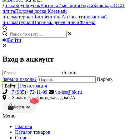
Доска
Брус
Брусок
Вагонка
Имитация бруса
Блок хаус
ОСП
плита
Половая доска
Клееный
пиломатериал
Лиственница
Антисептированный
пиломатериал
Погонаж деревянный
Фанера
Войти
Вход в аккаунт
Логин:
Забыли пароль?
Пароль
Регистрация
Войти
+7 (985) 472-11-99
vit-les@bk.ru
г. Химки, ул. Заводская, дом 2А
0
Корзина
Меню
Главная
Каталог товаров
О нас