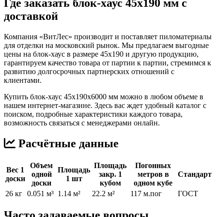
Где заказать блок-хаус 45х190 мм с
доставкой
Компания «ВитЛес» производит и поставляет пиломатериалы
для отделки на московский рынок. Мы предлагаем выгодные
цены на блок-хаус в размере 45х190 и другую продукцию,
гарантируем качество товара от партии к партии, стремимся к
развитию долгосрочных партнерских отношений с
клиентами.
Купить блок-хаус 45х190х6000 мм можно в любом объеме в
нашем интернет-магазине. Здесь вас ждет удобный каталог с
поиском, подробные характеристики каждого товара,
возможность связаться с менеджерами онлайн.
Расчётные данные
Объем
Площадь
Погонных
Вес 1
Площадь
одной
закр. 1
метров в
Стандарт
доски
1 шт
доски
кубом
одном кубе
26 кг
0.051 м³
1.14 м²
22.2 м²
117 м.пог
ГОСТ
Часто задаваемые вопросы