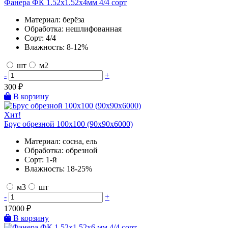
Фанера ФК 1.52х1.52х4мм 4/4 сорт
Материал:
берёза
Обработка:
нешлифованная
Сорт:
4/4
Влажность:
8-12%
шт
м2
-
+
300
₽
В корзину
Хит!
Брус обрезной 100х100 (90х90х6000)
Материал:
сосна, ель
Обработка:
обрезной
Сорт:
1-й
Влажность:
18-25%
м3
шт
-
+
17000
₽
В корзину