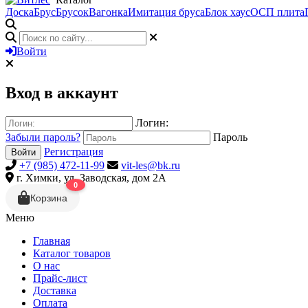
Доска
Брус
Брусок
Вагонка
Имитация бруса
Блок хаус
ОСП плита
Войти
Вход в аккаунт
Логин:
Забыли пароль?
Пароль
Регистрация
Войти
+7 (985) 472-11-99
vit-les@bk.ru
г. Химки, ул. Заводская, дом 2А
0
Корзина
Меню
Главная
Каталог товаров
О нас
Прайс-лист
Доставка
Оплата