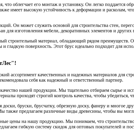
, что облегчает его монтаж и установку. Он легко поддается о
акже имеет высокую устойчивость к деформации и расколам, чт
кций. Он может служить основой для строительства стен, перего
н для изготовления мебели, декоративных элементов и других 
ный строительный материал, обладающий рядом преимуществ. Он
 и гладкую поверхность. Этот брус идеально подходит для испол
тЛес"!
кий ассортимент качественных и надежных материалов для стро
рекомендовала себя как надежный и ответственный партнер.
ачество нашей продукции. Мы тщательно отбираем сырье и испо
ериалы проходят строгий контроль качества, чтобы убедиться, ч
доски, бруски, брусчатку, обрезную доску, фанеру и многое дру
Мы также предлагаем различные виды древесины, чтобы вы могли
бные цены на нашу продукцию. Мы понимаем, что строительство
едлагаем гибкую систему скидок для оптовых покупателей и по