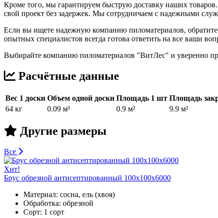
Кроме того, мы гарантируем быструю доставку наших товаров.
свой проект без задержек. Мы сотрудничаем с надежными служб
Если вы ищете надежную компанию пиломатериалов, обратитес
опытных специалистов всегда готова ответить на все ваши во
Выбирайте компанию пиломатериалов "ВитЛес" и уверенно при
Расчётные данные
Вес 1 доски
Объем одной доски
Площадь 1 шт
Площадь закр
64 кг
0.09 м³
0.9 м²
9.9 м²
Другие размеры
Все
Хит!
Брус обрезной антисептированный 100х100х6000
Материал:
сосна, ель (хвоя)
Обработка:
обрезной
Сорт:
1 сорт