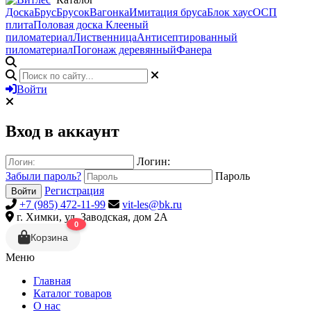
Доска
Брус
Брусок
Вагонка
Имитация бруса
Блок хаус
ОСП
плита
Половая доска
Клееный
пиломатериал
Лиственница
Антисептированный
пиломатериал
Погонаж деревянный
Фанера
Войти
Вход в аккаунт
Логин:
Забыли пароль?
Пароль
Регистрация
Войти
+7 (985) 472-11-99
vit-les@bk.ru
г. Химки, ул. Заводская, дом 2А
0
Корзина
Меню
Главная
Каталог товаров
О нас