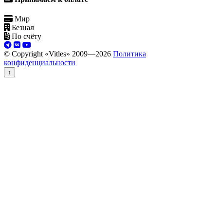
Мир
Безнал
По счёту
© Copyright «Vitles» 2009—
2026
Политика
конфиденциальности
↑