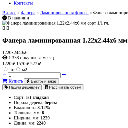
Контакты
Витлес
»
Фанера
»
Ламинированная фанера
» Фанера ламиниров
В наличии
Фанера ламинированная 1.22х2.44х6 мм с
1220х2440х6
1 338
покупок за месяц
1220
₽
1570 ₽
527 ₽
шт
м2
Купить
Быстрый заказ
Нашли дешевле?
Рассчитать объём
Сорт:
1/1 гладкая
Порода дерева:
берёза
Влажность:
8-12%
Толщина, мм:
6
Ширина, мм:
1220
Длина, мм:
2240