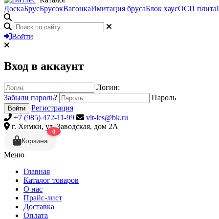
Доска
Брус
Брусок
Вагонка
Имитация бруса
Блок хаус
ОСП плита
Войти
Вход в аккаунт
Логин:
Забыли пароль?
Пароль
Регистрация
Войти
+7 (985) 472-11-99
vit-les@bk.ru
г. Химки, ул. Заводская, дом 2А
0
Корзина
Меню
Главная
Каталог товаров
О нас
Прайс-лист
Доставка
Оплата