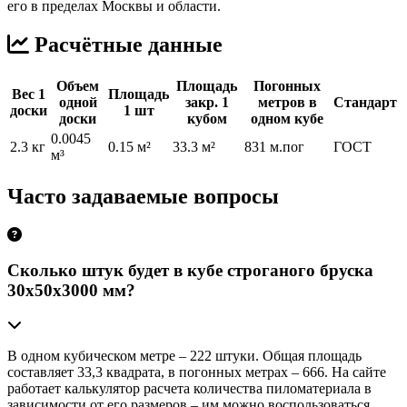
его в пределах Москвы и области.
Расчётные данные
Объем
Площадь
Погонных
Вес 1
Площадь
одной
закр. 1
метров в
Стандарт
доски
1 шт
доски
кубом
одном кубе
0.0045
2.3 кг
0.15 м²
33.3 м²
831 м.пог
ГОСТ
м³
Часто задаваемые вопросы
Сколько штук будет в кубе строганого бруска
30х50х3000 мм?
В одном кубическом метре – 222 штуки. Общая площадь
составляет 33,3 квадрата, в погонных метрах – 666. На сайте
работает калькулятор расчета количества пиломатериала в
зависимости от его размеров – им можно воспользоваться,