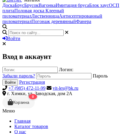
Доска
Брус
Брусок
Вагонка
Имитация бруса
Блок хаус
ОСП
плита
Половая доска
Клееный
пиломатериал
Лиственница
Антисептированный
пиломатериал
Погонаж деревянный
Фанера
Войти
Вход в аккаунт
Логин:
Забыли пароль?
Пароль
Регистрация
Войти
+7 (985) 472-11-99
vit-les@bk.ru
г. Химки, ул. Заводская, дом 2А
0
Корзина
Меню
Главная
Каталог товаров
О нас