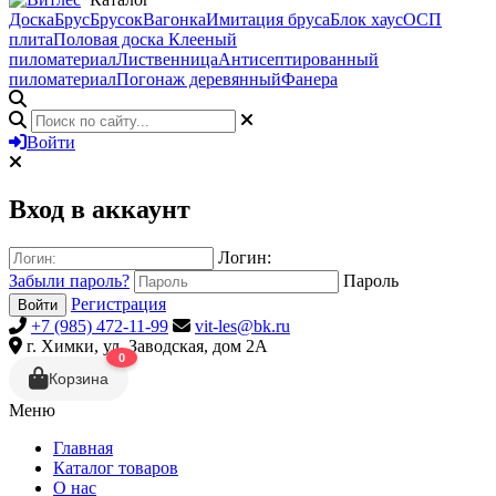
Доска
Брус
Брусок
Вагонка
Имитация бруса
Блок хаус
ОСП
плита
Половая доска
Клееный
пиломатериал
Лиственница
Антисептированный
пиломатериал
Погонаж деревянный
Фанера
Войти
Вход в аккаунт
Логин:
Забыли пароль?
Пароль
Регистрация
Войти
+7 (985) 472-11-99
vit-les@bk.ru
г. Химки, ул. Заводская, дом 2А
0
Корзина
Меню
Главная
Каталог товаров
О нас