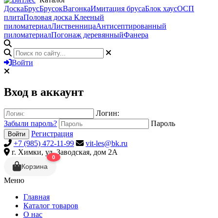
Доска
Брус
Брусок
Вагонка
Имитация бруса
Блок хаус
ОСП
плита
Половая доска
Клееный
пиломатериал
Лиственница
Антисептированный
пиломатериал
Погонаж деревянный
Фанера
Войти
Вход в аккаунт
Логин:
Забыли пароль?
Пароль
Регистрация
Войти
+7 (985) 472-11-99
vit-les@bk.ru
г. Химки, ул. Заводская, дом 2А
0
Корзина
Меню
Главная
Каталог товаров
О нас