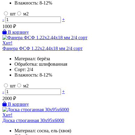
Влажность:
8-12%
шт
м2
-
+
1000
₽
В корзину
Хит!
Фанера ФСФ 1.22х2.44х18 мм 2/4 сорт
Материал:
берёза
Обработка:
шлифованная
Сорт:
2/4
Влажность:
8-12%
шт
м2
-
+
2000
₽
В корзину
Хит!
Доска строганная 30х95х6000
Материал:
сосна, ель (хвоя)