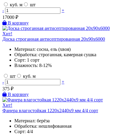
куб. м
шт
-
+
17000
₽
В корзину
Хит!
Доска строганная антисептированная 20х90х6000
Материал:
сосна, ель (хвоя)
Обработка:
строганная, камерная сушка
Сорт:
1 сорт
Влажность:
8-12%
шт
куб. м
-
+
375
₽
В корзину
Хит!
Фанера влагостойкая 1220х2440х9 мм 4/4 сорт
Материал:
берёза
Обработка:
нешлифованная
Сорт:
4/4