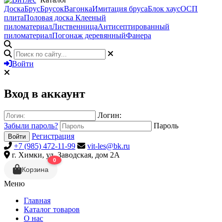
Доска
Брус
Брусок
Вагонка
Имитация бруса
Блок хаус
ОСП
плита
Половая доска
Клееный
пиломатериал
Лиственница
Антисептированный
пиломатериал
Погонаж деревянный
Фанера
Войти
Вход в аккаунт
Логин:
Забыли пароль?
Пароль
Регистрация
Войти
+7 (985) 472-11-99
vit-les@bk.ru
г. Химки, ул. Заводская, дом 2А
0
Корзина
Меню
Главная
Каталог товаров
О нас