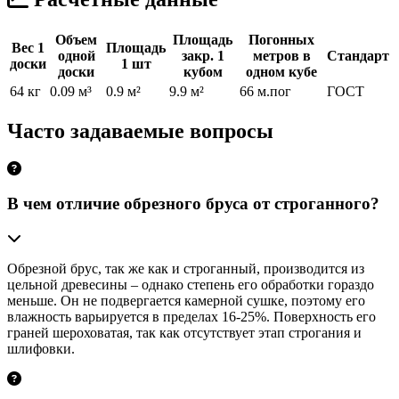
Объем
Площадь
Погонных
Вес 1
Площадь
одной
закр. 1
метров в
Стандарт
доски
1 шт
доски
кубом
одном кубе
64 кг
0.09 м³
0.9 м²
9.9 м²
66 м.пог
ГОСТ
Часто задаваемые вопросы
В чем отличие обрезного бруса от строганного?
Обрезной брус, так же как и строганный, производится из
цельной древесины – однако степень его обработки гораздо
меньше. Он не подвергается камерной сушке, поэтому его
влажность варьируется в пределах 16-25%. Поверхность его
граней шероховатая, так как отсутствует этап строгания и
шлифовки.