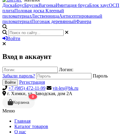
Доска
Брус
Брусок
Вагонка
Имитация бруса
Блок хаус
ОСП
плита
Половая доска
Клееный
пиломатериал
Лиственница
Антисептированный
пиломатериал
Погонаж деревянный
Фанера
Войти
Вход в аккаунт
Логин:
Забыли пароль?
Пароль
Регистрация
Войти
+7 (985) 472-11-99
vit-les@bk.ru
г. Химки, ул. Заводская, дом 2А
0
Корзина
Меню
Главная
Каталог товаров
О нас