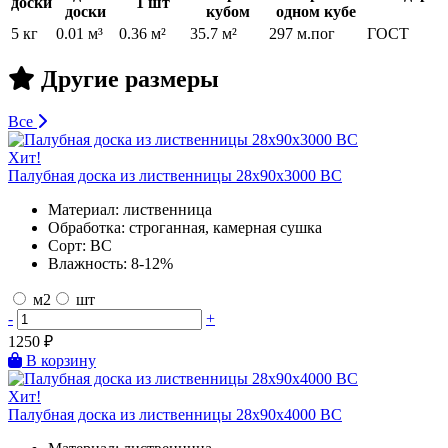
доски
1 шт
доски
кубом
одном кубе
5 кг
0.01 м³
0.36 м²
35.7 м²
297 м.пог
ГОСТ
Другие размеры
Все
Хит!
Палубная доска из лиственницы 28х90х3000 BC
Материал:
лиственница
Обработка:
строганная, камерная сушка
Сорт:
BC
Влажность:
8-12%
м2
шт
-
+
1250
₽
В корзину
Хит!
Палубная доска из лиственницы 28х90х4000 BC