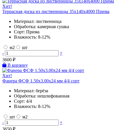
Хит!
Террасная доска из лиственницы 35х140х4000 Прима
Материал:
лиственница
Обработка:
камерная сушка
Сорт:
Прима
Влажность:
8-12%
м2
шт
-
+
3600
₽
В корзину
Хит!
Фанера ФСФ 1.50х3.00х24 мм 4/4 сорт
Материал:
берёза
Обработка:
нешлифованная
Сорт:
4/4
Влажность:
8-12%
шт
м2
-
+
3650
₽