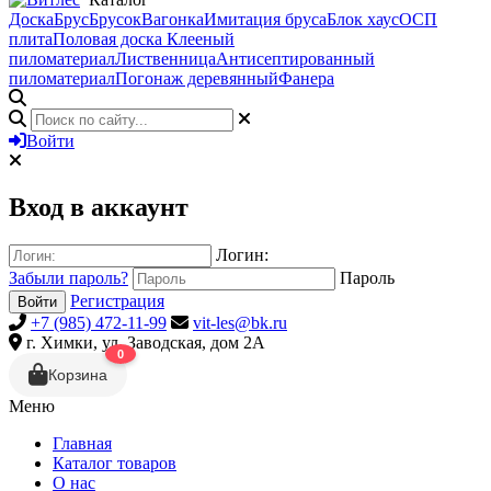
Доска
Брус
Брусок
Вагонка
Имитация бруса
Блок хаус
ОСП
плита
Половая доска
Клееный
пиломатериал
Лиственница
Антисептированный
пиломатериал
Погонаж деревянный
Фанера
Войти
Вход в аккаунт
Логин:
Забыли пароль?
Пароль
Регистрация
Войти
+7 (985) 472-11-99
vit-les@bk.ru
г. Химки, ул. Заводская, дом 2А
0
Корзина
Меню
Главная
Каталог товаров
О нас