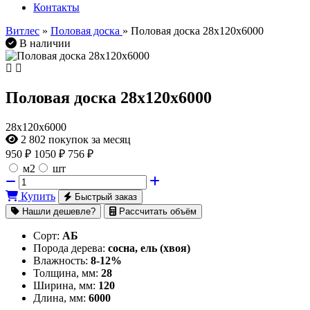
Контакты
Витлес
»
Половая доска
» Половая доска 28х120х6000
В наличии
Половая доска 28х120х6000
28х120х6000
2 802
покупок за месяц
950
₽
1050 ₽
756 ₽
м2
шт
Купить
Быстрый заказ
Нашли дешевле?
Рассчитать объём
Сорт:
АБ
Порода дерева:
сосна, ель (хвоя)
Влажность:
8-12%
Толщина, мм:
28
Ширина, мм:
120
Длина, мм:
6000