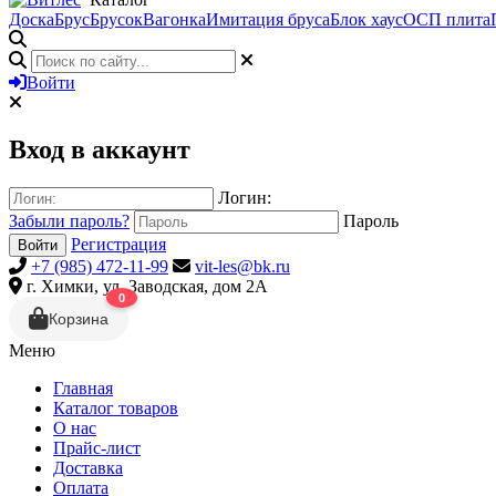
Доска
Брус
Брусок
Вагонка
Имитация бруса
Блок хаус
ОСП плита
Войти
Вход в аккаунт
Логин:
Забыли пароль?
Пароль
Регистрация
Войти
+7 (985) 472-11-99
vit-les@bk.ru
г. Химки, ул. Заводская, дом 2А
0
Корзина
Меню
Главная
Каталог товаров
О нас
Прайс-лист
Доставка
Оплата