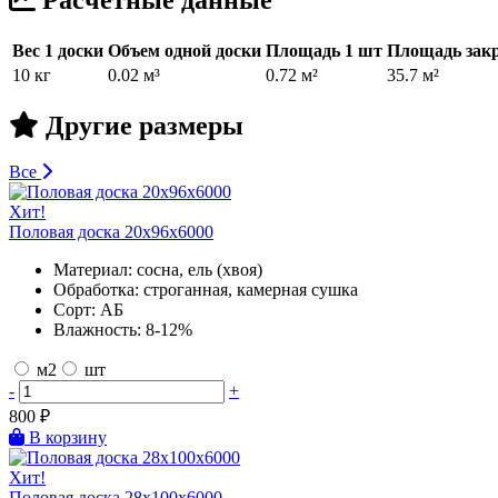
Вес 1 доски
Объем одной доски
Площадь 1 шт
Площадь закр
10 кг
0.02 м³
0.72 м²
35.7 м²
Другие размеры
Все
Хит!
Половая доска 20х96х6000
Материал:
сосна, ель (хвоя)
Обработка:
строганная, камерная сушка
Сорт:
АБ
Влажность:
8-12%
м2
шт
-
+
800
₽
В корзину
Хит!
Половая доска 28х100х6000