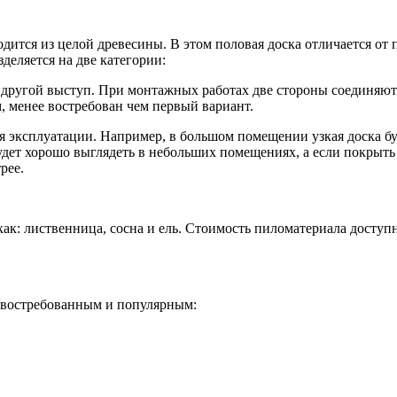
ится из целой древесины. В этом половая доска отличается от п
деляется на две категории:
с другой выступ. При монтажных работах две стороны соединяют
, менее востребован чем первый вариант.
 эксплуатации. Например, в большом помещении узкая доска буд
дет хорошо выглядеть в небольших помещениях, а если покрыть 
рее.
как: лиственница, сосна и ель. Стоимость пиломатериала доступ
м востребованным и популярным: