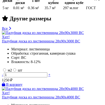
доски
1 шт
доски
кубом
одном кубе
5 кг
0.01 м³
0.36 м²
35.7 м²
297 м.пог
ГОСТ
Другие размеры
Все
Хит!
Палубная доска из лиственницы 28х90х3000 BC
Материал:
лиственница
Обработка:
строганная, камерная сушка
Сорт:
BC
Влажность:
8-12%
м2
шт
-
+
1250
₽
В корзину
Хит!
Палубная доска из лиственницы 28х90х4000 BC