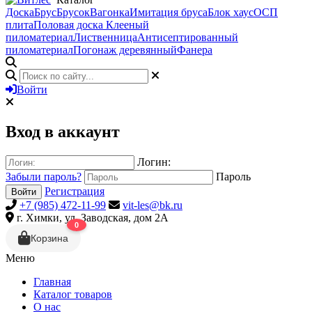
Доска
Брус
Брусок
Вагонка
Имитация бруса
Блок хаус
ОСП
плита
Половая доска
Клееный
пиломатериал
Лиственница
Антисептированный
пиломатериал
Погонаж деревянный
Фанера
Войти
Вход в аккаунт
Логин:
Забыли пароль?
Пароль
Регистрация
Войти
+7 (985) 472-11-99
vit-les@bk.ru
г. Химки, ул. Заводская, дом 2А
0
Корзина
Меню
Главная
Каталог товаров
О нас